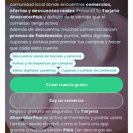
comunidad local donde encuentras
comercios,
ofertas y descuentos reales
. Presenta tu
Tarjeta
AhorratorPlus
y disfruta de la ventaja que el
comercio tenga activa.
Además de descuentos, muchos comercios lanzan
promos de fidelización
: puntos, sellos digitales,
cupones y sorteos para premiar tus compras y hacer
que cada visita cuente.
Descuentos reales en tiendas y servicios
Puntos y recompensas por compras
Sellos digitales y premios
Cupones y sorteos de comercios
Crear cuenta gratis
Soy un comercio
Registro gratuito en segundos. Tu
Tarjeta
AhorratorPlus
se activa al momento y podrás usarla
también desde el móvil, como si fuera una app,
gracias a nuestra versión
PWA
(sin descargas en